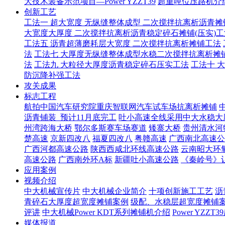
大技术装备示范项目—Power YZZT39
超重吨位压路机介绍
创新工艺
工法一 超大宽度 无纵缝整体成型 二次搅拌抗离析沥青摊
大宽度大厚度 二次搅拌抗离析沥青稳定碎石摊铺(压实)工
工法五 沥青超薄磨耗层大宽度 二次搅拌抗离析摊铺工法
法
工法七 大厚度无纵缝整体成型水稳二次搅拌抗离析摊
法
工法九 大粒径大厚度沥青稳定碎石压实工法
工法十 
防沉降补强工法
攻关成果
标志工程
航拍中国汽车研究院重庆智联网汽车试车场抗离析摊铺
沥青铺装_预计11月底完工
吐小高速全线采用中大水稳大
州湾跨海大桥
鄂尔多斯赛车场赛道
矮寨大桥
贵州清水河
楚高速
京新四改八
福夏四改八
粤赣高速
广西南北高速公
广西河都高速公路
陕西西咸北环线高速公路
云南昭大环
高速公路
广西南外环A标
新疆吐小高速公路
《秦岭号》
应用案例
视频介绍
中大机械宣传片
中大机械企业简介
十项创新施工工艺
沥
青碎石大厚度超宽度摊铺案例
级配、水稳层超宽度摊铺
评讲
中大机械Power KDT系列摊铺机介绍
Power YZ
媒体报道