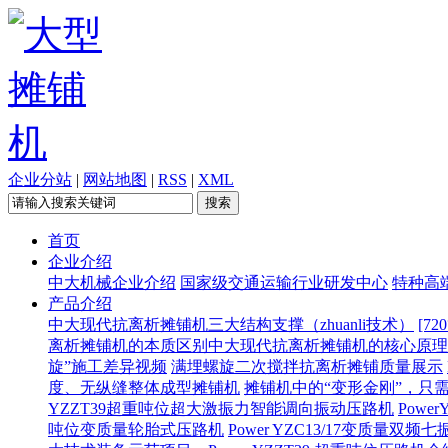
企业分站
|
网站地图
|
RSS
|
XML
首页
企业介绍
中大机械企业介绍
国家级交通运输行业研发中心
特种高
产品介绍
中大现代抗离析摊铺机三大结构支撑（zhuanli技术）
[7
离析摊铺机的本质区别
​中大现代抗离析摊铺机的核心原
旋”施工差异视频
满埋螺旋二次搅拌抗离析摊铺质量展示
度、无纵缝整体成型摊铺机
摊铺机中的“变形金刚”，只
YZZT39超重吨位超大激振力智能调向振动压路机
Pow
吨位变质量轮胎式压路机
Power YZC13/17变质量