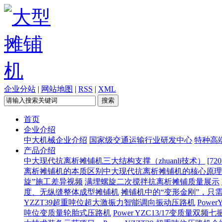
企业分站
|
网站地图
|
RSS
|
XML
首页
企业介绍
中大机械企业介绍
国家级交通运输行业研发中心
特种高
产品介绍
中大现代抗离析摊铺机三大结构支撑（zhuanli技术）
[7
离析摊铺机的本质区别
​中大现代抗离析摊铺机的核心原
旋”施工差异视频
满埋螺旋二次搅拌抗离析摊铺质量展示
度、无纵缝整体成型摊铺机
摊铺机中的“变形金刚”，只
YZZT39超重吨位超大激振力智能调向振动压路机
Pow
吨位变质量轮胎式压路机
Power YZC13/17变质量