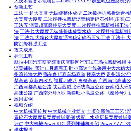
大技术装备示范项目—Power YZZT39
超重吨位压路机介绍
创新工艺
工法一 超大宽度 无纵缝整体成型 二次搅拌抗离析沥青摊
大宽度大厚度 二次搅拌抗离析沥青稳定碎石摊铺(压实)工
工法五 沥青超薄磨耗层大宽度 二次搅拌抗离析摊铺工法
法
工法七 大厚度无纵缝整体成型水稳二次搅拌抗离析摊
法
工法九 大粒径大厚度沥青稳定碎石压实工法
工法十 
防沉降补强工法
攻关成果
标志工程
航拍中国汽车研究院重庆智联网汽车试车场抗离析摊铺
沥青铺装_预计11月底完工
吐小高速全线采用中大水稳大
州湾跨海大桥
鄂尔多斯赛车场赛道
矮寨大桥
贵州清水河
楚高速
京新四改八
福夏四改八
粤赣高速
广西南北高速公
广西河都高速公路
陕西西咸北环线高速公路
云南昭大环
高速公路
广西南外环A标
新疆吐小高速公路
《秦岭号》
应用案例
视频介绍
中大机械宣传片
中大机械企业简介
十项创新施工工艺
沥
青碎石大厚度超宽度摊铺案例
级配、水稳层超宽度摊铺
评讲
中大机械Power KDT系列摊铺机介绍
Power YZ
媒体报道