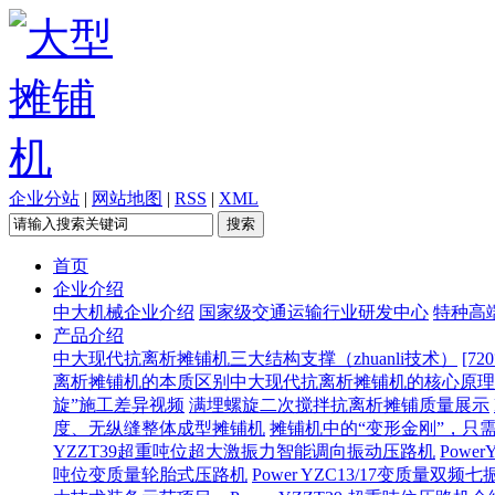
企业分站
|
网站地图
|
RSS
|
XML
首页
企业介绍
中大机械企业介绍
国家级交通运输行业研发中心
特种高
产品介绍
中大现代抗离析摊铺机三大结构支撑（zhuanli技术）
[7
离析摊铺机的本质区别
​中大现代抗离析摊铺机的核心原
旋”施工差异视频
满埋螺旋二次搅拌抗离析摊铺质量展示
度、无纵缝整体成型摊铺机
摊铺机中的“变形金刚”，只
YZZT39超重吨位超大激振力智能调向振动压路机
Pow
吨位变质量轮胎式压路机
Power YZC13/17变质量