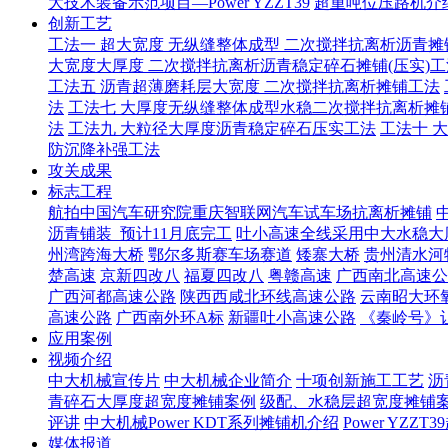
大技术装备示范项目—Power YZZT39
超重吨位压路机介绍
创新工艺
工法一 超大宽度 无纵缝整体成型 二次搅拌抗离析沥青摊
大宽度大厚度 二次搅拌抗离析沥青稳定碎石摊铺(压实)工
工法五 沥青超薄磨耗层大宽度 二次搅拌抗离析摊铺工法
法
工法七 大厚度无纵缝整体成型水稳二次搅拌抗离析摊
法
工法九 大粒径大厚度沥青稳定碎石压实工法
工法十 
防沉降补强工法
攻关成果
标志工程
航拍中国汽车研究院重庆智联网汽车试车场抗离析摊铺
沥青铺装_预计11月底完工
吐小高速全线采用中大水稳大
州湾跨海大桥
鄂尔多斯赛车场赛道
矮寨大桥
贵州清水河
楚高速
京新四改八
福夏四改八
粤赣高速
广西南北高速公
广西河都高速公路
陕西西咸北环线高速公路
云南昭大环
高速公路
广西南外环A标
新疆吐小高速公路
《秦岭号》
应用案例
视频介绍
中大机械宣传片
中大机械企业简介
十项创新施工工艺
沥
青碎石大厚度超宽度摊铺案例
级配、水稳层超宽度摊铺
评讲
中大机械Power KDT系列摊铺机介绍
Power YZ
媒体报道