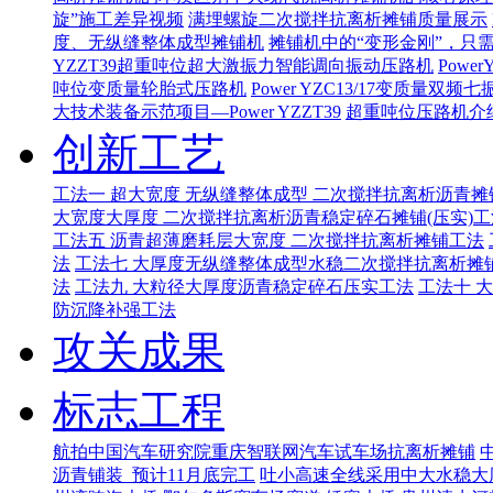
旋”施工差异视频
满埋螺旋二次搅拌抗离析摊铺质量展示
度、无纵缝整体成型摊铺机
摊铺机中的“变形金刚”，只
YZZT39超重吨位超大激振力智能调向振动压路机
Pow
吨位变质量轮胎式压路机
Power YZC13/17变质量
大技术装备示范项目—Power YZZT39
超重吨位压路机介绍
创新工艺
工法一 超大宽度 无纵缝整体成型 二次搅拌抗离析沥青摊
大宽度大厚度 二次搅拌抗离析沥青稳定碎石摊铺(压实)工
工法五 沥青超薄磨耗层大宽度 二次搅拌抗离析摊铺工法
法
工法七 大厚度无纵缝整体成型水稳二次搅拌抗离析摊
法
工法九 大粒径大厚度沥青稳定碎石压实工法
工法十 
防沉降补强工法
攻关成果
标志工程
航拍中国汽车研究院重庆智联网汽车试车场抗离析摊铺
沥青铺装_预计11月底完工
吐小高速全线采用中大水稳大