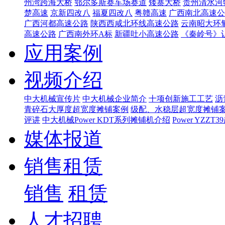
州湾跨海大桥
鄂尔多斯赛车场赛道
矮寨大桥
贵州清水河
楚高速
京新四改八
福夏四改八
粤赣高速
广西南北高速公
广西河都高速公路
陕西西咸北环线高速公路
云南昭大环
高速公路
广西南外环A标
新疆吐小高速公路
《秦岭号》
应用案例
视频介绍
中大机械宣传片
中大机械企业简介
十项创新施工工艺
沥
青碎石大厚度超宽度摊铺案例
级配、水稳层超宽度摊铺
评讲
中大机械Power KDT系列摊铺机介绍
Power YZ
媒体报道
销售租赁
销售
租赁
人才招聘