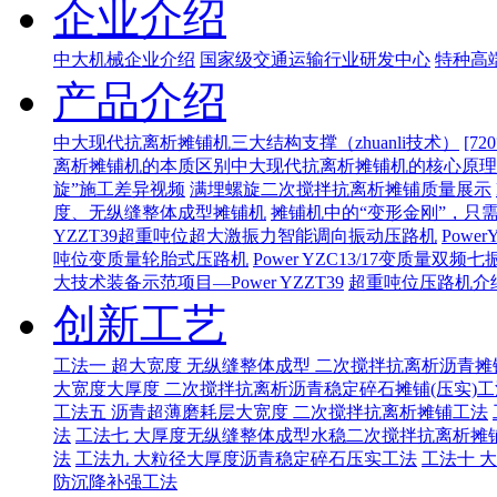
企业介绍
中大机械企业介绍
国家级交通运输行业研发中心
特种高
产品介绍
中大现代抗离析摊铺机三大结构支撑（zhuanli技术）
[7
离析摊铺机的本质区别
​中大现代抗离析摊铺机的核心原
旋”施工差异视频
满埋螺旋二次搅拌抗离析摊铺质量展示
度、无纵缝整体成型摊铺机
摊铺机中的“变形金刚”，只
YZZT39超重吨位超大激振力智能调向振动压路机
Pow
吨位变质量轮胎式压路机
Power YZC13/17变质量
大技术装备示范项目—Power YZZT39
超重吨位压路机介绍
创新工艺
工法一 超大宽度 无纵缝整体成型 二次搅拌抗离析沥青摊
大宽度大厚度 二次搅拌抗离析沥青稳定碎石摊铺(压实)工
工法五 沥青超薄磨耗层大宽度 二次搅拌抗离析摊铺工法
法
工法七 大厚度无纵缝整体成型水稳二次搅拌抗离析摊
法
工法九 大粒径大厚度沥青稳定碎石压实工法
工法十 
防沉降补强工法