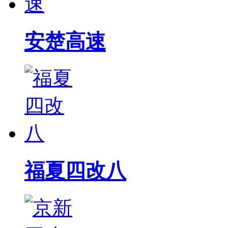
安楚高速
福夏四改八