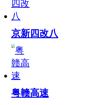
京新四改八
粤赣高速