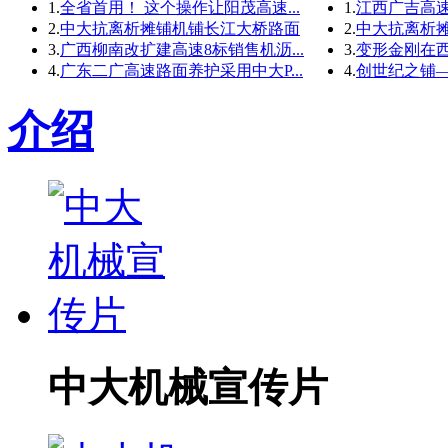
1.
全省首用！ 这个操作让阳茂高速...
1.
江西广吉高速公
2.
中大抗离析摊铺机铺长江大桥路面
2.
中大抗离析摊
3.
广西柳南改扩建高速8标销售机沥...
3.
变形金刚在
4.
广东二广高速路面养护采用中大P...
4.
创世纪之铺—
介绍
中大机械宣传片