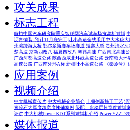
攻关成果
标志工程
航拍中国汽车研究院重庆智联网汽车试车场抗离析摊铺
沥青铺装_预计11月底完工
吐小高速全线采用中大水稳大
州湾跨海大桥
鄂尔多斯赛车场赛道
矮寨大桥
贵州清水河
楚高速
京新四改八
福夏四改八
粤赣高速
广西南北高速公
广西河都高速公路
陕西西咸北环线高速公路
云南昭大环
高速公路
广西南外环A标
新疆吐小高速公路
《秦岭号》
应用案例
视频介绍
中大机械宣传片
中大机械企业简介
十项创新施工工艺
沥
青碎石大厚度超宽度摊铺案例
级配、水稳层超宽度摊铺
评讲
中大机械Power KDT系列摊铺机介绍
Power YZ
媒体报道