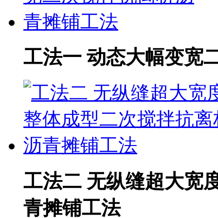
工法一 动态大幅变宽
工法二 无纵缝超大宽
青摊铺工法