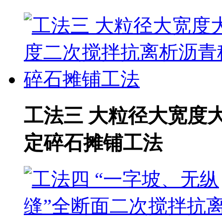
工法三 大粒径大宽度
定碎石摊铺工法